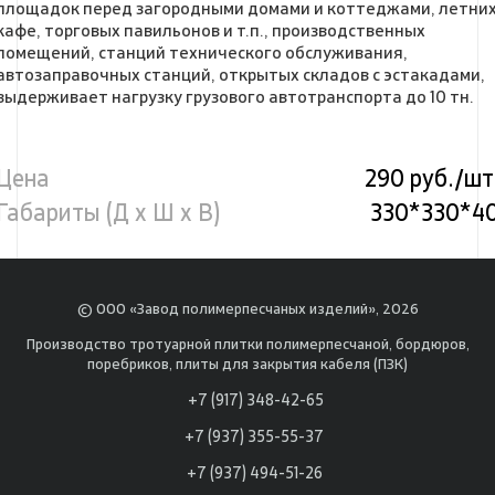
площадок перед загородными домами и коттеджами, летни
кафе, торговых павильонов и т.п., производственных
помещений, станций технического обслуживания,
автозаправочных станций, открытых складов с эстакадами,
выдерживает нагрузку грузового автотранспорта до 10 тн.
Цена
290 руб./шт
Габариты (Д х Ш х В)
330*330*4
© ООО «Завод полимерпесчаных изделий», 2026
Производство тротуарной плитки полимерпесчаной, бордюров,
поребриков, плиты для закрытия кабеля (ПЗК)
+7 (917) 348-42-65
+7 (937) 355-55-37
+7 (937) 494-51-26