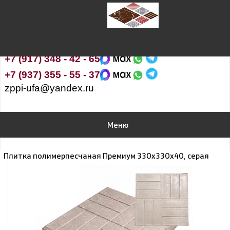
Завод полимерпесчаных изделий
Наш адрес:
Республика Башкортостан, Уфимский район,
пос.Нижегородка, ул.Чапаева, д.26 корпус А
+7 (917) 348 - 42 - 65
+7 (937) 355 - 55 - 37
zppi-ufa@yandex.ru
Меню
Плитка полимерпесчаная Премиум 330х330х40, серая