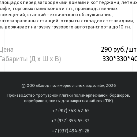
площадок перед загородными домами и коттеджами, летни
кафе, торговых павильонов и т.п., производственных
помещений, станций технического обслуживания,
автозаправочных станций, открытых складов с эстакадами,
выдерживает нагрузку грузового автотранспорта до 10 тн.
Цена
290 руб./шт
Габариты (Д х Ш х В)
330*330*4
© ООО «Завод полимерпесчаных изделий», 2026
Производство тротуарной плитки полимерпесчаной, бордюров,
поребриков, плиты для закрытия кабеля (ПЗК)
+7 (917) 348-42-65
+7 (937) 355-55-37
+7 (937) 494-51-26