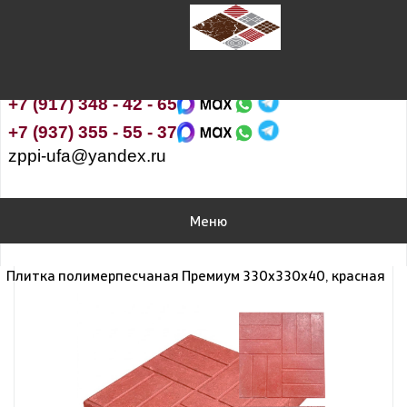
Завод полимерпесчаных изделий
Наш адрес:
Республика Башкортостан, Уфимский район,
пос.Нижегородка, ул.Чапаева, д.26 корпус А
+7 (917) 348 - 42 - 65
+7 (937) 355 - 55 - 37
zppi-ufa@yandex.ru
Меню
Плитка полимерпесчаная Премиум 330х330х40, красная